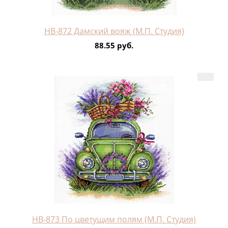
НВ-872 Дамский вояж (М.П. Студия)
88.55 руб.
НВ-873 По цветущим полям (М.П. Студия)