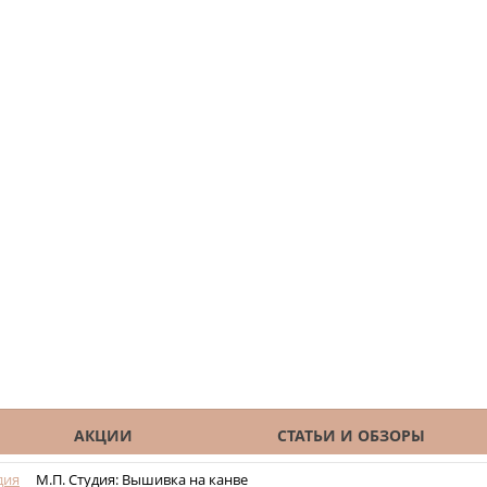
АКЦИИ
СТАТЬИ И ОБЗОРЫ
дия
М.П. Студия: Вышивка на канве