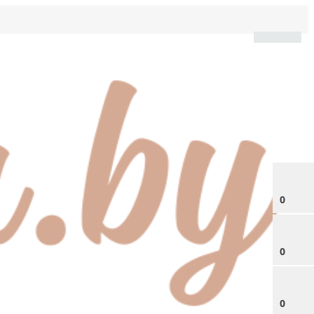
0
0
0