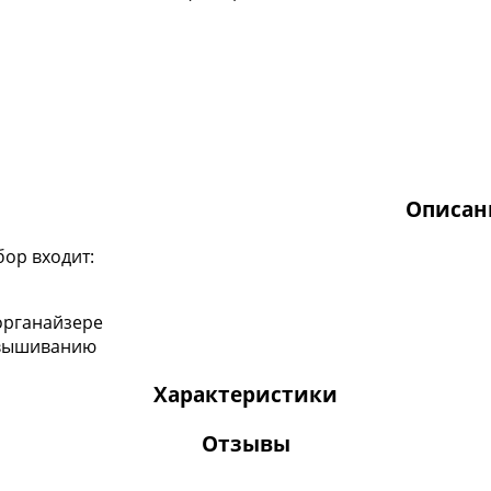
Описан
бор входит:
органайзере
о вышиванию
Характеристики
Отзывы