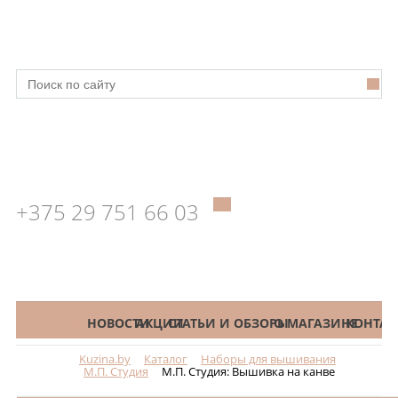
+375 29 751 66 03
КАТАЛОГ
НОВОСТИ
АКЦИИ
СТАТЬИ И ОБЗОРЫ
О МАГАЗИНЕ
КОНТАК
Kuzina.by
Каталог
Наборы для вышивания
Меню
М.П. Студия
М.П. Студия: Вышивка на канве