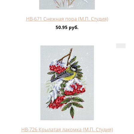
НВ-671 Снежная пора (М.П. Студия)
50.95 руб.
НВ-726 Крылатая лакомка (М.П. Студия)