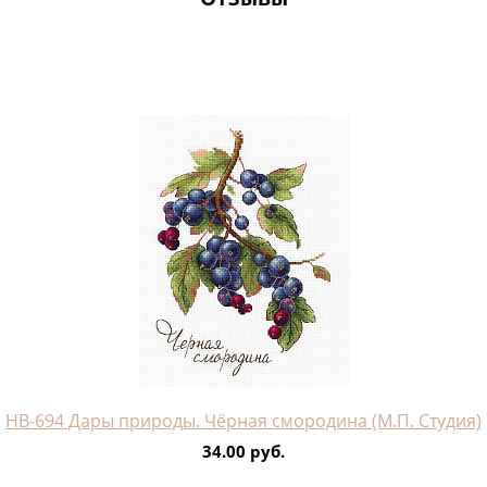
НВ-694 Дары природы. Чёрная смородина (М.П. Студия)
34.00 руб.