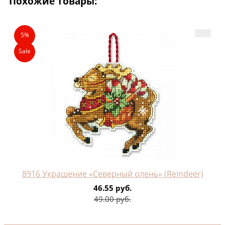
Похожие товары:
5%
Sale
8916 Украшение «Северный олень» (Reindeer)
46.55 руб.
49.00 руб.