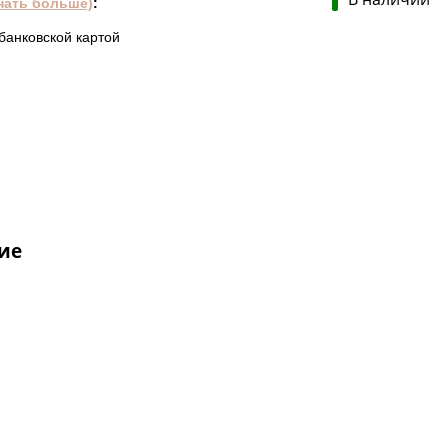
нать больше)
:
банковской картой
ие