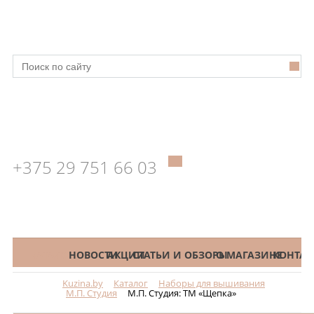
+375 29 751 66 03
КАТАЛОГ
НОВОСТИ
АКЦИИ
СТАТЬИ И ОБЗОРЫ
О МАГАЗИНЕ
КОНТАК
Kuzina.by
Каталог
Наборы для вышивания
Меню
М.П. Студия
М.П. Студия: ТМ «Щепка»