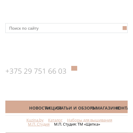
+375 29 751 66 03
КАТАЛОГ
НОВОСТИ
АКЦИИ
СТАТЬИ И ОБЗОРЫ
О МАГАЗИНЕ
КОНТАК
Kuzina.by
Каталог
Наборы для вышивания
Меню
М.П. Студия
М.П. Студия: ТМ «Щепка»