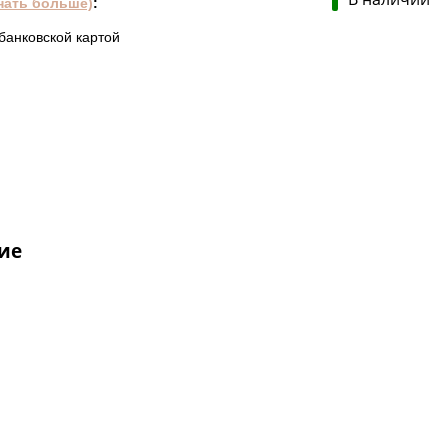
нать больше)
:
банковской картой
ие