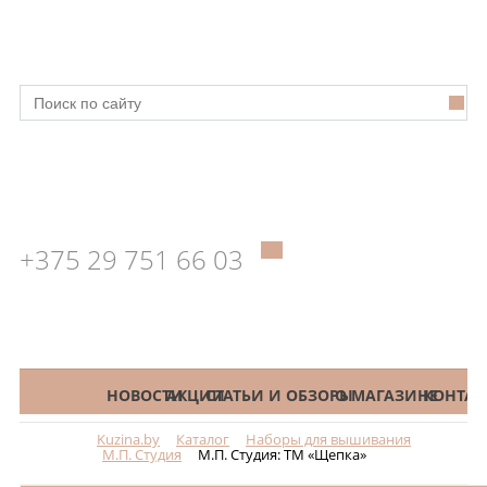
+375 29 751 66 03
КАТАЛОГ
НОВОСТИ
АКЦИИ
СТАТЬИ И ОБЗОРЫ
О МАГАЗИНЕ
КОНТАК
Kuzina.by
Каталог
Наборы для вышивания
Меню
М.П. Студия
М.П. Студия: ТМ «Щепка»