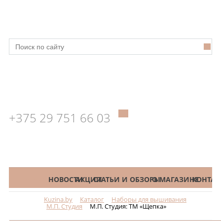
+375 29 751 66 03
КАТАЛОГ
НОВОСТИ
АКЦИИ
СТАТЬИ И ОБЗОРЫ
О МАГАЗИНЕ
КОНТАК
Kuzina.by
Каталог
Наборы для вышивания
Меню
М.П. Студия
М.П. Студия: ТМ «Щепка»