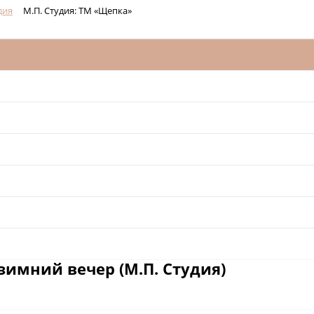
дия
М.П. Студия: ТМ «Щепка»
имний вечер (М.П. Студия)