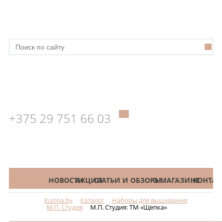
+375 29 751 66 03
КАТАЛОГ
НОВОСТИ
АКЦИИ
СТАТЬИ И ОБЗОРЫ
О МАГАЗИНЕ
КОНТАК
Kuzina.by
Каталог
Наборы для вышивания
Меню
М.П. Студия
М.П. Студия: ТМ «Щепка»