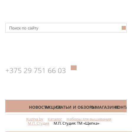
+375 29 751 66 03
КАТАЛОГ
НОВОСТИ
АКЦИИ
СТАТЬИ И ОБЗОРЫ
О МАГАЗИНЕ
КОНТАК
Kuzina.by
Каталог
Наборы для вышивания
Меню
М.П. Студия
М.П. Студия: ТМ «Щепка»