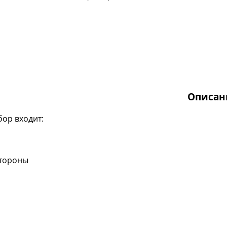
Описан
бор входит:
стороны