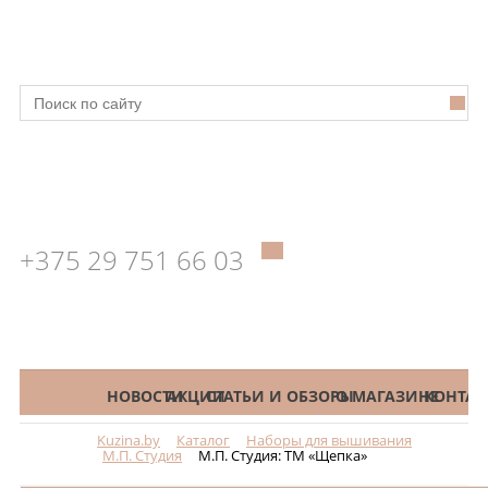
+375 29 751 66 03
КАТАЛОГ
НОВОСТИ
АКЦИИ
СТАТЬИ И ОБЗОРЫ
О МАГАЗИНЕ
КОНТАК
Kuzina.by
Каталог
Наборы для вышивания
Меню
М.П. Студия
М.П. Студия: ТМ «Щепка»