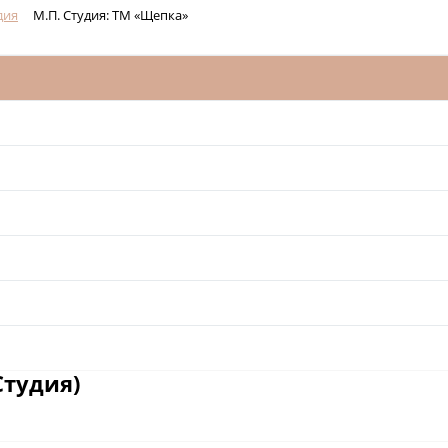
дия
М.П. Студия: ТМ «Щепка»
Студия)