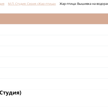
дия
М.П. Студия: Серия «Жар-птица»
Жар-птица: Вышивка на водора
Студия)