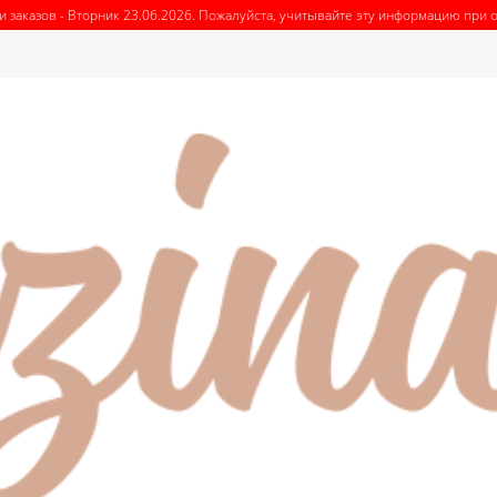
заказов - Вторник 23.06.2026. Пожалуйста, учитывайте эту информацию при 