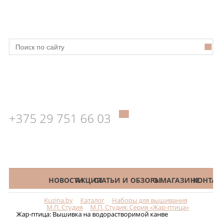
+375 29 751 66 03
КАТАЛОГ
НОВОСТИ
АКЦИИ
СТАТЬИ И ОБЗОРЫ
О МАГАЗИНЕ
КОНТАК
Kuzina.by
Каталог
Наборы для вышивания
Меню
М.П. Студия
М.П. Студия: Серия «Жар-птица»
Жар-птица: Вышивка на водорастворимой канве