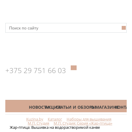
+375 29 751 66 03
КАТАЛОГ
НОВОСТИ
АКЦИИ
СТАТЬИ И ОБЗОРЫ
О МАГАЗИНЕ
КОНТАК
Kuzina.by
Каталог
Наборы для вышивания
Меню
М.П. Студия
М.П. Студия: Серия «Жар-птица»
Жар-птица: Вышивка на водорастворимой канве