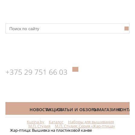
+375 29 751 66 03
КАТАЛОГ
НОВОСТИ
АКЦИИ
СТАТЬИ И ОБЗОРЫ
О МАГАЗИНЕ
КОНТАК
Kuzina.by
Каталог
Наборы для вышивания
Меню
М.П. Студия
М.П. Студия: Серия «Жар-птица»
Жар-птица: Вышивка на пластиковой канве