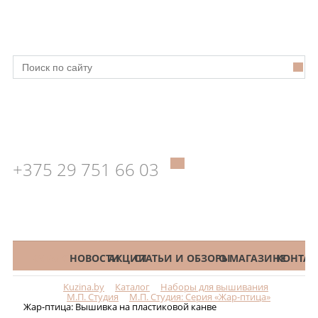
+375 29 751 66 03
КАТАЛОГ
НОВОСТИ
АКЦИИ
СТАТЬИ И ОБЗОРЫ
О МАГАЗИНЕ
КОНТАК
Kuzina.by
Каталог
Наборы для вышивания
Меню
М.П. Студия
М.П. Студия: Серия «Жар-птица»
Жар-птица: Вышивка на пластиковой канве