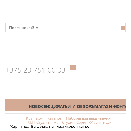
+375 29 751 66 03
КАТАЛОГ
НОВОСТИ
АКЦИИ
СТАТЬИ И ОБЗОРЫ
О МАГАЗИНЕ
КОНТАК
Kuzina.by
Каталог
Наборы для вышивания
Меню
М.П. Студия
М.П. Студия: Серия «Жар-птица»
Жар-птица: Вышивка на пластиковой канве