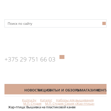
+375 29 751 66 03
КАТАЛОГ
НОВОСТИ
АКЦИИ
СТАТЬИ И ОБЗОРЫ
О МАГАЗИНЕ
КОНТАК
Kuzina.by
Каталог
Наборы для вышивания
Меню
М.П. Студия
М.П. Студия: Серия «Жар-птица»
Жар-птица: Вышивка на пластиковой канве