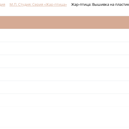
дия
М.П. Студия: Серия «Жар-птица»
Жар-птица: Вышивка на пласти