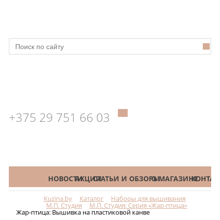
+375 29 751 66 03
КАТАЛОГ
НОВОСТИ
АКЦИИ
СТАТЬИ И ОБЗОРЫ
О МАГАЗИНЕ
КОНТАК
Kuzina.by
Каталог
Наборы для вышивания
Меню
М.П. Студия
М.П. Студия: Серия «Жар-птица»
Жар-птица: Вышивка на пластиковой канве