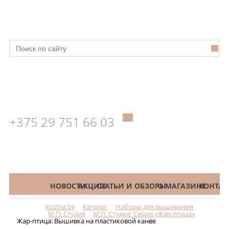
+375 29 751 66 03
КАТАЛОГ
НОВОСТИ
АКЦИИ
СТАТЬИ И ОБЗОРЫ
О МАГАЗИНЕ
КОНТАК
Kuzina.by
Каталог
Наборы для вышивания
Меню
М.П. Студия
М.П. Студия: Серия «Жар-птица»
Жар-птица: Вышивка на пластиковой канве