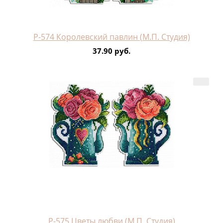
Р-574 Королевский павлин (М.П. Студия)
37.90 руб.
Р-575 Цветы любви (М.П. Студия)