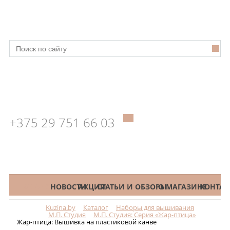
+375 29 751 66 03
КАТАЛОГ
НОВОСТИ
АКЦИИ
СТАТЬИ И ОБЗОРЫ
О МАГАЗИНЕ
КОНТАК
Kuzina.by
Каталог
Наборы для вышивания
Меню
М.П. Студия
М.П. Студия: Серия «Жар-птица»
Жар-птица: Вышивка на пластиковой канве