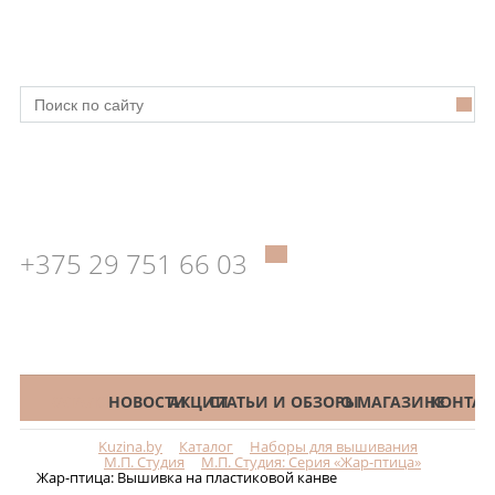
+375 29 751 66 03
КАТАЛОГ
НОВОСТИ
АКЦИИ
СТАТЬИ И ОБЗОРЫ
О МАГАЗИНЕ
КОНТАК
Kuzina.by
Каталог
Наборы для вышивания
Меню
М.П. Студия
М.П. Студия: Серия «Жар-птица»
Жар-птица: Вышивка на пластиковой канве