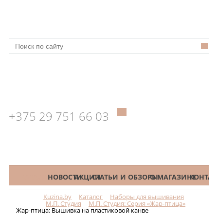
+375 29 751 66 03
КАТАЛОГ
НОВОСТИ
АКЦИИ
СТАТЬИ И ОБЗОРЫ
О МАГАЗИНЕ
КОНТАК
Kuzina.by
Каталог
Наборы для вышивания
Меню
М.П. Студия
М.П. Студия: Серия «Жар-птица»
Жар-птица: Вышивка на пластиковой канве