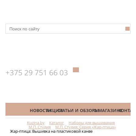
+375 29 751 66 03
КАТАЛОГ
НОВОСТИ
АКЦИИ
СТАТЬИ И ОБЗОРЫ
О МАГАЗИНЕ
КОНТАК
Kuzina.by
Каталог
Наборы для вышивания
Меню
М.П. Студия
М.П. Студия: Серия «Жар-птица»
Жар-птица: Вышивка на пластиковой канве