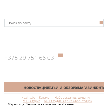
+375 29 751 66 03
КАТАЛОГ
НОВОСТИ
АКЦИИ
СТАТЬИ И ОБЗОРЫ
О МАГАЗИНЕ
КОНТАК
Kuzina.by
Каталог
Наборы для вышивания
Меню
М.П. Студия
М.П. Студия: Серия «Жар-птица»
Жар-птица: Вышивка на пластиковой канве