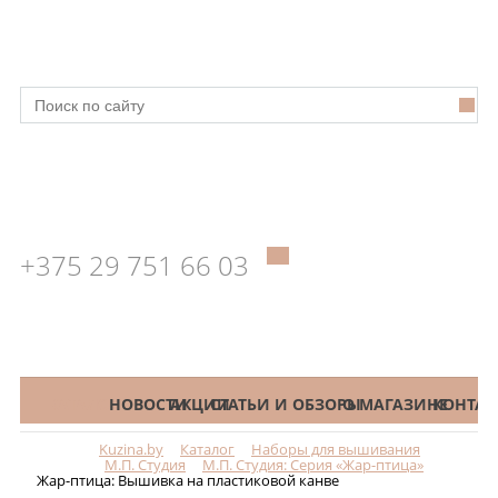
+375 29 751 66 03
КАТАЛОГ
НОВОСТИ
АКЦИИ
СТАТЬИ И ОБЗОРЫ
О МАГАЗИНЕ
КОНТАК
Kuzina.by
Каталог
Наборы для вышивания
Меню
М.П. Студия
М.П. Студия: Серия «Жар-птица»
Жар-птица: Вышивка на пластиковой канве