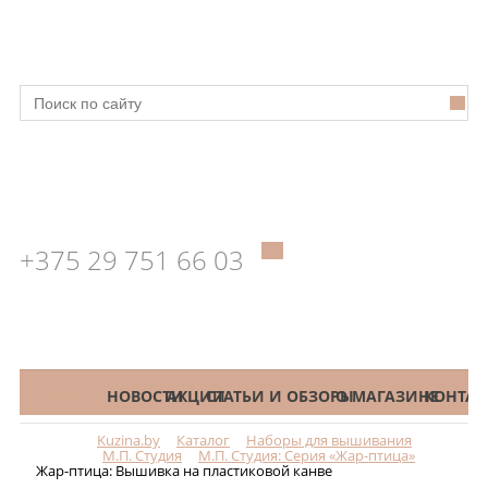
+375 29 751 66 03
КАТАЛОГ
НОВОСТИ
АКЦИИ
СТАТЬИ И ОБЗОРЫ
О МАГАЗИНЕ
КОНТАК
Kuzina.by
Каталог
Наборы для вышивания
Меню
М.П. Студия
М.П. Студия: Серия «Жар-птица»
Жар-птица: Вышивка на пластиковой канве