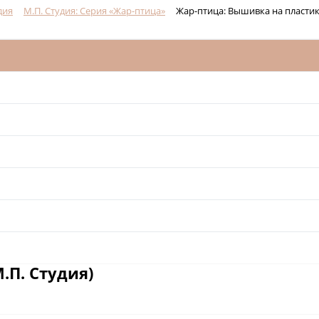
дия
М.П. Студия: Серия «Жар-птица»
Жар-птица: Вышивка на пласти
.П. Студия)