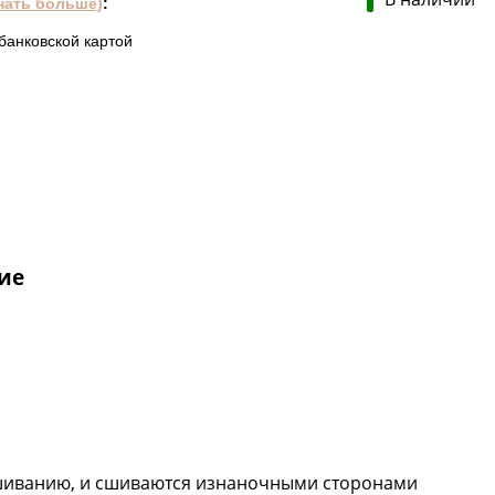
нать больше)
:
банковской картой
ие
вышиванию, и сшиваются изнаночными сторонами