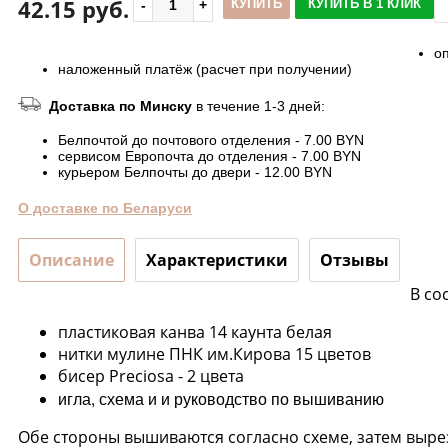
42.15 руб.
КУПИТЬ
КУПИТЬ В 1 КЛИК
о
наложенный платёж (расчет при получении)
Доставка по Минску
в течение 1-3 дней:
Белпочтой до почтового отделения - 7.00 BYN
сервисом Европочта до отделения - 7.00 BYN
курьером Белпочты до двери - 12.00 BYN
О доставке по Беларуси
Описание
Характеристики
Отзывы
В со
пластиковая канва 14 каунта белая
нитки мулине ПНК им.Кирова 15 цветов
бисер Preciosa - 2 цвета
игла, схема и и руководство по вышиванию
Обе стороны вышиваются согласно схеме, затем выр