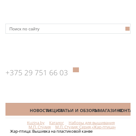
+375 29 751 66 03
КАТАЛОГ
НОВОСТИ
АКЦИИ
СТАТЬИ И ОБЗОРЫ
О МАГАЗИНЕ
КОНТАК
Kuzina.by
Каталог
Наборы для вышивания
Меню
М.П. Студия
М.П. Студия: Серия «Жар-птица»
Жар-птица: Вышивка на пластиковой канве