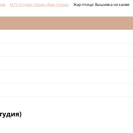
дия
М.П. Студия: Серия «Жар-птица»
Жар-птица: Вышивка на канве
тудия)