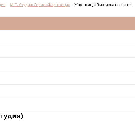
дия
М.П. Студия: Серия «Жар-птица»
Жар-птица: Вышивка на канве
тудия)