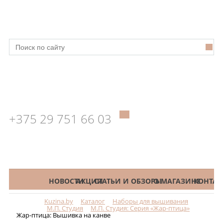
+375 29 751 66 03
КАТАЛОГ
НОВОСТИ
АКЦИИ
СТАТЬИ И ОБЗОРЫ
О МАГАЗИНЕ
КОНТАК
Kuzina.by
Каталог
Наборы для вышивания
Меню
М.П. Студия
М.П. Студия: Серия «Жар-птица»
Жар-птица: Вышивка на канве