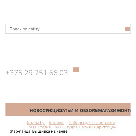
+375 29 751 66 03
КАТАЛОГ
НОВОСТИ
АКЦИИ
СТАТЬИ И ОБЗОРЫ
О МАГАЗИНЕ
КОНТАК
Kuzina.by
Каталог
Наборы для вышивания
Меню
М.П. Студия
М.П. Студия: Серия «Жар-птица»
Жар-птица: Вышивка на канве