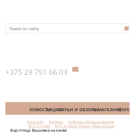
+375 29 751 66 03
КАТАЛОГ
НОВОСТИ
АКЦИИ
СТАТЬИ И ОБЗОРЫ
О МАГАЗИНЕ
КОНТАК
Kuzina.by
Каталог
Наборы для вышивания
Меню
М.П. Студия
М.П. Студия: Серия «Жар-птица»
Жар-птица: Вышивка на канве