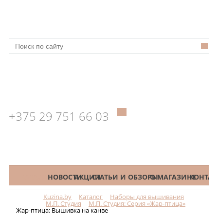
+375 29 751 66 03
КАТАЛОГ
НОВОСТИ
АКЦИИ
СТАТЬИ И ОБЗОРЫ
О МАГАЗИНЕ
КОНТАК
Kuzina.by
Каталог
Наборы для вышивания
Меню
М.П. Студия
М.П. Студия: Серия «Жар-птица»
Жар-птица: Вышивка на канве