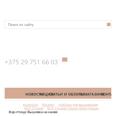
+375 29 751 66 03
КАТАЛОГ
НОВОСТИ
АКЦИИ
СТАТЬИ И ОБЗОРЫ
О МАГАЗИНЕ
КОНТАК
Kuzina.by
Каталог
Наборы для вышивания
Меню
М.П. Студия
М.П. Студия: Серия «Жар-птица»
Жар-птица: Вышивка на канве