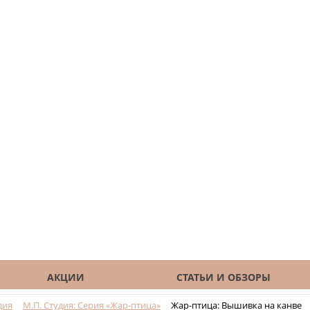
АКЦИИ
СТАТЬИ И ОБЗОРЫ
дия
М.П. Студия: Серия «Жар-птица»
Жар-птица: Вышивка на канве