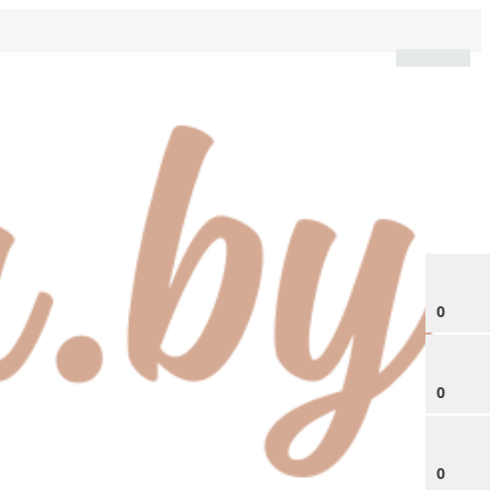
0
0
0