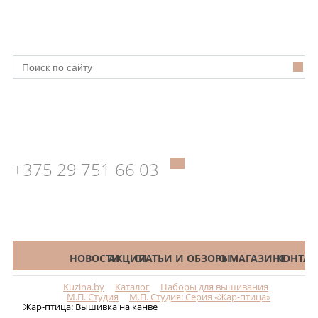
+375 29 751 66 03
КАТАЛОГ
НОВОСТИ
АКЦИИ
СТАТЬИ И ОБЗОРЫ
О МАГАЗИНЕ
КОНТАК
Kuzina.by
Каталог
Наборы для вышивания
Меню
М.П. Студия
М.П. Студия: Серия «Жар-птица»
Жар-птица: Вышивка на канве