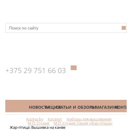
+375 29 751 66 03
КАТАЛОГ
НОВОСТИ
АКЦИИ
СТАТЬИ И ОБЗОРЫ
О МАГАЗИНЕ
КОНТАК
Kuzina.by
Каталог
Наборы для вышивания
Меню
М.П. Студия
М.П. Студия: Серия «Жар-птица»
Жар-птица: Вышивка на канве