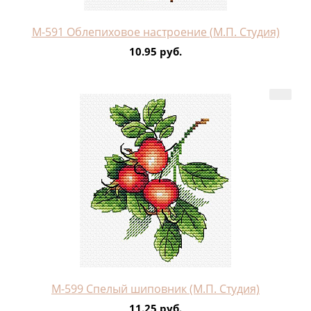
М-591 Облепиховое настроение (М.П. Студия)
10.95 руб.
М-599 Спелый шиповник (М.П. Студия)
11.25 руб.