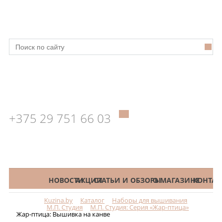
+375 29 751 66 03
КАТАЛОГ
НОВОСТИ
АКЦИИ
СТАТЬИ И ОБЗОРЫ
О МАГАЗИНЕ
КОНТАК
Kuzina.by
Каталог
Наборы для вышивания
Меню
М.П. Студия
М.П. Студия: Серия «Жар-птица»
Жар-птица: Вышивка на канве