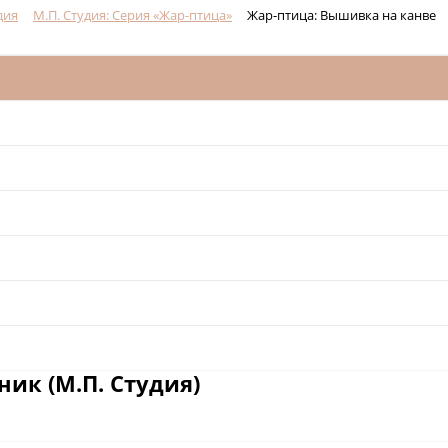
дия
М.П. Студия: Серия «Жар-птица»
Жар-птица: Вышивка на канве
ик (М.П. Студия)